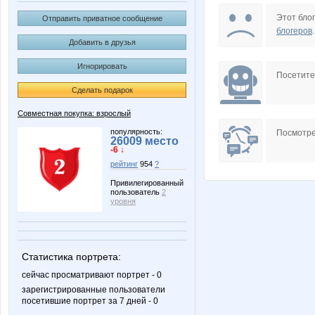
Nery
OlkaRu
Этот блог
Отправить приватное сообщение
блогеров
.
Добавить в друзья
Игнорировать
markiza78
sokolik2
Посетит
Сделать подарок
Совместная покупка: взрослый
ДЖИНСА
ГетцЮл
популярность:
Посмотре
26009 место
-6 ↓
рейтинг
954
?
Привилегированный
пользователь
2
Жутко симпотишная
Взрвына
уровня
Статистика портрета:
сейчас просматривают портрет - 0
зарегистрированные пользователи
посетившие портрет за 7 дней - 0