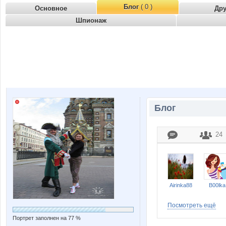
Блог
( 0 )
Основное
Др
Шпионаж
Блог
24
Airinka88
B00lka
Посмотреть ещё
Портрет заполнен на 77 %